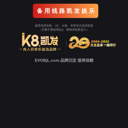
备 用 线 路 凯 发 娱 乐
推荐使用谷歌、UC、火狐、夸客等主流浏览器
（尽量不要使用QQ、搜狗浏览器进入）
EVOBjL.com 品牌沉淀 值得信赖