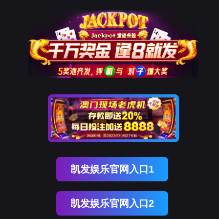
凯发娱乐官网入口1
凯发娱乐官网入口2