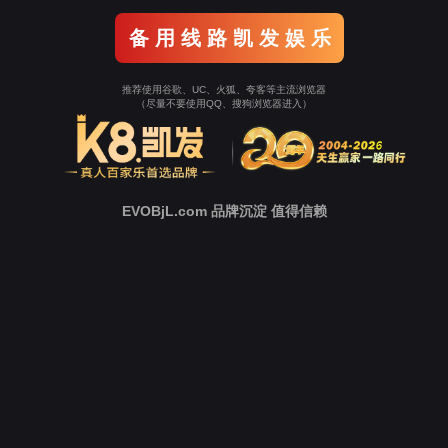
备 用 线 路 凯 发 娱 乐
推荐使用谷歌、UC、火狐、夸客等主流浏览器
（尽量不要使用QQ、搜狗浏览器进入）
EVOBjL.com 品牌沉淀 值得信赖